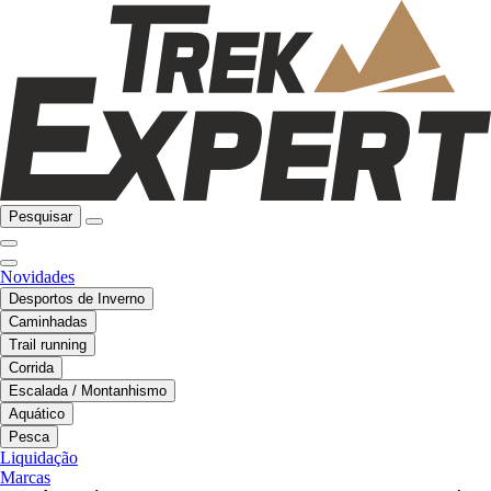
Pesquisar
Novidades
Desportos de Inverno
Caminhadas
Trail running
Corrida
Escalada / Montanhismo
Aquático
Pesca
Liquidação
Marcas