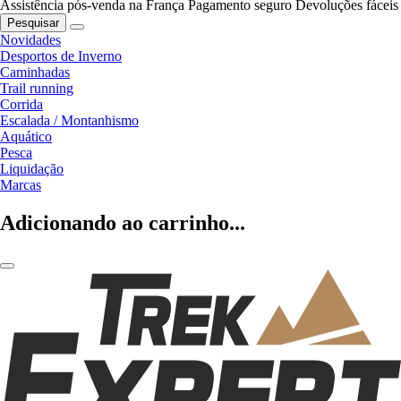
Assistência pós-venda na França
Pagamento seguro
Devoluções fáceis
Pesquisar
Novidades
Desportos de Inverno
Caminhadas
Trail running
Corrida
Escalada / Montanhismo
Aquático
Pesca
Liquidação
Marcas
Adicionando ao carrinho...