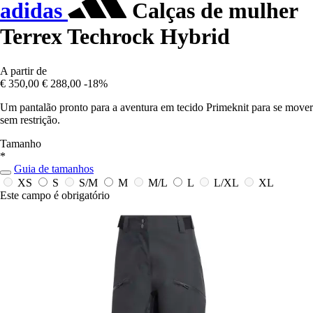
adidas
Calças de mulher
Terrex Techrock Hybrid
A partir de
€ 350,00
€ 288,00
-18%
Um pantalão pronto para a aventura em tecido Primeknit para se mover
sem restrição.
Tamanho
*
Guia de tamanhos
XS
S
S/M
M
M/L
L
L/XL
XL
Este campo é obrigatório