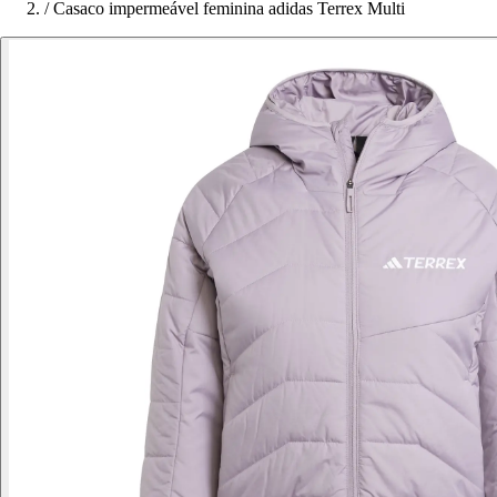
/
Casaco impermeável feminina adidas Terrex Multi