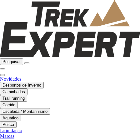
Pesquisar
Novidades
Desportos de Inverno
Caminhadas
Trail running
Corrida
Escalada / Montanhismo
Aquático
Pesca
Liquidação
Marcas