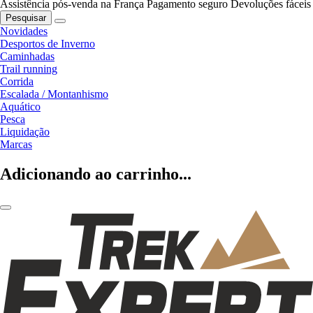
Assistência pós-venda na França
Pagamento seguro
Devoluções fáceis
Pesquisar
Novidades
Desportos de Inverno
Caminhadas
Trail running
Corrida
Escalada / Montanhismo
Aquático
Pesca
Liquidação
Marcas
Adicionando ao carrinho...