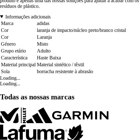
produto é apenas uma das nossas soluções para ajudar a acabar com os
resíduos de plástico.
Informações adicionais
Marca
adidas
Cor
laranja de impacto/núcleo preto/branco cristal
Cor
Laranja
Género
Misto
Grupo etário
Adulto
Característica
Haste Baixa
Material principal
Material sintético / têxtil
Sola
borracha resistente à abrasão
Loading...
Loading...
Todas as nossas marcas