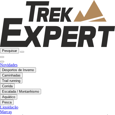
Pesquisar
Novidades
Desportos de Inverno
Caminhadas
Trail running
Corrida
Escalada / Montanhismo
Aquático
Pesca
Liquidação
Marcas