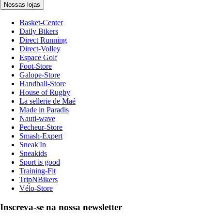
Nossas lojas
Basket-Center
Daily Bikers
Direct Running
Direct-Volley
Espace Golf
Foot-Store
Galope-Store
Handball-Store
House of Rugby
La sellerie de Maé
Made in Paradis
Nauti-wave
Pecheur-Store
Smash-Expert
Sneak'In
Sneakids
Sport is good
Training-Fit
TripNBikers
Vélo-Store
Inscreva-se na nossa newsletter