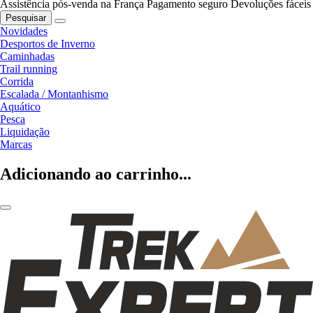
Assistência pós-venda na França
Pagamento seguro
Devoluções fáceis
Pesquisar
Novidades
Desportos de Inverno
Caminhadas
Trail running
Corrida
Escalada / Montanhismo
Aquático
Pesca
Liquidação
Marcas
Adicionando ao carrinho...