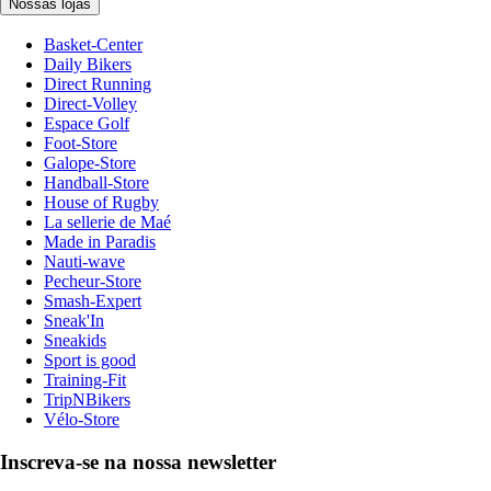
Nossas lojas
Basket-Center
Daily Bikers
Direct Running
Direct-Volley
Espace Golf
Foot-Store
Galope-Store
Handball-Store
House of Rugby
La sellerie de Maé
Made in Paradis
Nauti-wave
Pecheur-Store
Smash-Expert
Sneak'In
Sneakids
Sport is good
Training-Fit
TripNBikers
Vélo-Store
Inscreva-se na nossa newsletter