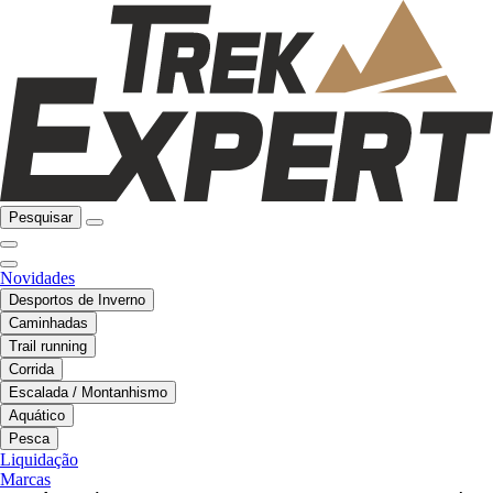
Pesquisar
Novidades
Desportos de Inverno
Caminhadas
Trail running
Corrida
Escalada / Montanhismo
Aquático
Pesca
Liquidação
Marcas