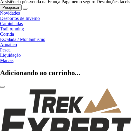
Assistência pós-venda na França
Pagamento seguro
Devoluções fáceis
Pesquisar
Novidades
Desportos de Inverno
Caminhadas
Trail running
Corrida
Escalada / Montanhismo
Aquático
Pesca
Liquidação
Marcas
Adicionando ao carrinho...