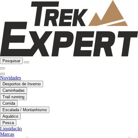
Pesquisar
Novidades
Desportos de Inverno
Caminhadas
Trail running
Corrida
Escalada / Montanhismo
Aquático
Pesca
Liquidação
Marcas