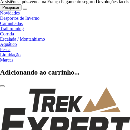
Assistência pós-venda na França
Pagamento seguro
Devoluções fáceis
Pesquisar
Novidades
Desportos de Inverno
Caminhadas
Trail running
Corrida
Escalada / Montanhismo
Aquático
Pesca
Liquidação
Marcas
Adicionando ao carrinho...