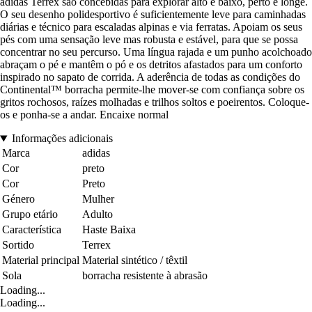
adidas Terrex são concebidas para explorar alto e baixo, perto e longe.
O seu desenho polidesportivo é suficientemente leve para caminhadas
diárias e técnico para escaladas alpinas e via ferratas. Apoiam os seus
pés com uma sensação leve mas robusta e estável, para que se possa
concentrar no seu percurso. Uma língua rajada e um punho acolchoado
abraçam o pé e mantêm o pó e os detritos afastados para um conforto
inspirado no sapato de corrida. A aderência de todas as condições do
Continental™ borracha permite-lhe mover-se com confiança sobre os
gritos rochosos, raízes molhadas e trilhos soltos e poeirentos. Coloque-
os e ponha-se a andar. Encaixe normal
Informações adicionais
Marca
adidas
Cor
preto
Cor
Preto
Género
Mulher
Grupo etário
Adulto
Característica
Haste Baixa
Sortido
Terrex
Material principal
Material sintético / têxtil
Sola
borracha resistente à abrasão
Loading...
Loading...