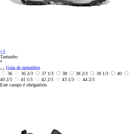
+3
Tamanho
*
Guia de tamanhos
36
36 2/3
37 1/3
38
38 2/3
39 1/3
40
40 2/3
41 1/3
42 2/3
43 1/3
44 2/3
Este campo é obrigatório