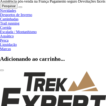
Assistência pós-venda na França
Pagamento seguro
Devoluções fáceis
Pesquisar
Novidades
Desportos de Inverno
Caminhadas
Trail running
Corrida
Escalada / Montanhismo
Aquático
Pesca
Liquidação
Marcas
Adicionando ao carrinho...