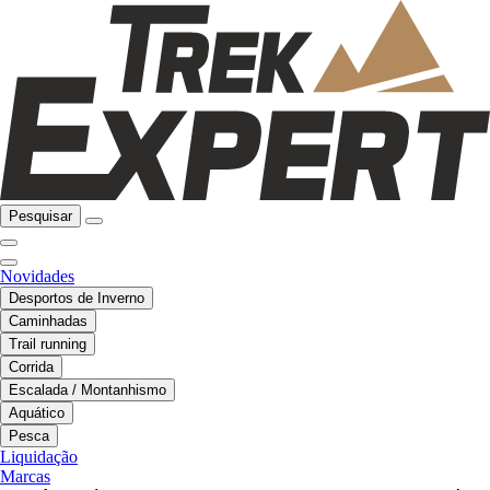
Pesquisar
Novidades
Desportos de Inverno
Caminhadas
Trail running
Corrida
Escalada / Montanhismo
Aquático
Pesca
Liquidação
Marcas