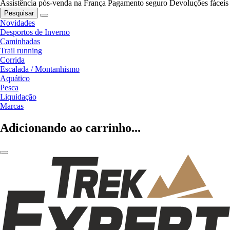
Assistência pós-venda na França
Pagamento seguro
Devoluções fáceis
Pesquisar
Novidades
Desportos de Inverno
Caminhadas
Trail running
Corrida
Escalada / Montanhismo
Aquático
Pesca
Liquidação
Marcas
Adicionando ao carrinho...