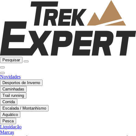
Pesquisar
Novidades
Desportos de Inverno
Caminhadas
Trail running
Corrida
Escalada / Montanhismo
Aquático
Pesca
Liquidação
Marcas