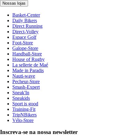
Nossas lojas
Basket-Center
Daily Bikers
Direct Running
Direct-Volley
Espace Golf
Foot-Store
Galope-Store
Handball-Store
House of Rugby
La sellerie de Maé
Made in Paradis
Nauti-wave
Pecheur-Store
Smash-Expert
Sneak'In
Sneakids
Sport is good
Training-Fit
TripNBikers
Vélo-Store
Inscreva-se na nossa newsletter