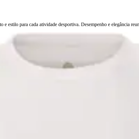
o e estilo para cada atividade desportiva. Desempenho e elegância reu