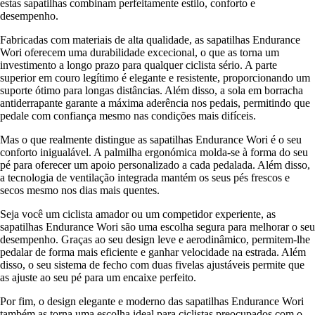
estas sapatilhas combinam perfeitamente estilo, conforto e
desempenho.
Fabricadas com materiais de alta qualidade, as sapatilhas Endurance
Wori oferecem uma durabilidade excecional, o que as torna um
investimento a longo prazo para qualquer ciclista sério. A parte
superior em couro legítimo é elegante e resistente, proporcionando um
suporte ótimo para longas distâncias. Além disso, a sola em borracha
antiderrapante garante a máxima aderência nos pedais, permitindo que
pedale com confiança mesmo nas condições mais difíceis.
Mas o que realmente distingue as sapatilhas Endurance Wori é o seu
conforto inigualável. A palmilha ergonómica molda-se à forma do seu
pé para oferecer um apoio personalizado a cada pedalada. Além disso,
a tecnologia de ventilação integrada mantém os seus pés frescos e
secos mesmo nos dias mais quentes.
Seja você um ciclista amador ou um competidor experiente, as
sapatilhas Endurance Wori são uma escolha segura para melhorar o seu
desempenho. Graças ao seu design leve e aerodinâmico, permitem-lhe
pedalar de forma mais eficiente e ganhar velocidade na estrada. Além
disso, o seu sistema de fecho com duas fivelas ajustáveis permite que
as ajuste ao seu pé para um encaixe perfeito.
Por fim, o design elegante e moderno das sapatilhas Endurance Wori
também as torna uma escolha ideal para ciclistas preocupados com o