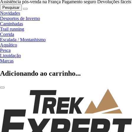
Assistência pós-venda na França
Pagamento seguro
Devoluções fáceis
Pesquisar
Novidades
Desportos de Inverno
Caminhadas
Trail running
Corrida
Escalada / Montanhismo
Aquático
Pesca
Liquidação
Marcas
Adicionando ao carrinho...