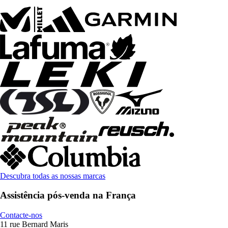
Descubra todas as nossas marcas
Assistência pós-venda na França
Contacte-nos
11 rue Bernard Maris