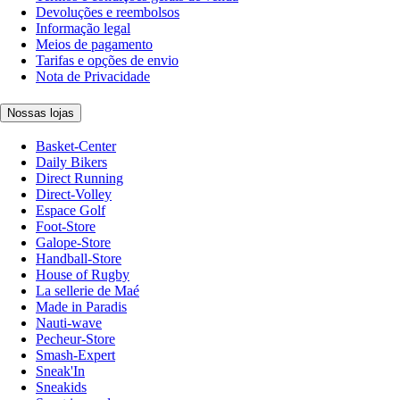
Devoluções e reembolsos
Informação legal
Meios de pagamento
Tarifas e opções de envio
Nota de Privacidade
Nossas lojas
Basket-Center
Daily Bikers
Direct Running
Direct-Volley
Espace Golf
Foot-Store
Galope-Store
Handball-Store
House of Rugby
La sellerie de Maé
Made in Paradis
Nauti-wave
Pecheur-Store
Smash-Expert
Sneak'In
Sneakids