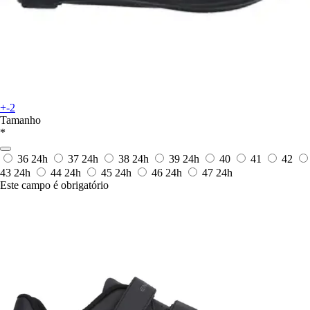
+-2
Tamanho
*
36
24h
37
24h
38
24h
39
24h
40
41
42
43
24h
44
24h
45
24h
46
24h
47
24h
Este campo é obrigatório