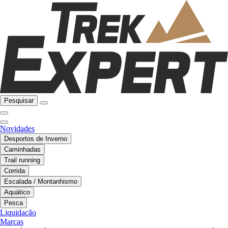
Pesquisar
Novidades
Desportos de Inverno
Caminhadas
Trail running
Corrida
Escalada / Montanhismo
Aquático
Pesca
Liquidação
Marcas