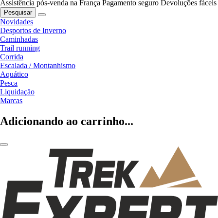
Assistência pós-venda na França
Pagamento seguro
Devoluções fáceis
Pesquisar
Novidades
Desportos de Inverno
Caminhadas
Trail running
Corrida
Escalada / Montanhismo
Aquático
Pesca
Liquidação
Marcas
Adicionando ao carrinho...