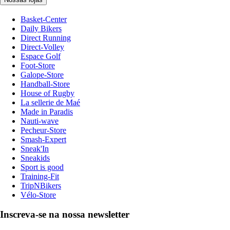
Basket-Center
Daily Bikers
Direct Running
Direct-Volley
Espace Golf
Foot-Store
Galope-Store
Handball-Store
House of Rugby
La sellerie de Maé
Made in Paradis
Nauti-wave
Pecheur-Store
Smash-Expert
Sneak'In
Sneakids
Sport is good
Training-Fit
TripNBikers
Vélo-Store
Inscreva-se na nossa newsletter