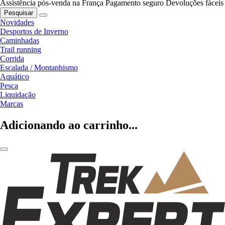
Assistência pós-venda na França
Pagamento seguro
Devoluções fáceis
Pesquisar
Novidades
Desportos de Inverno
Caminhadas
Trail running
Corrida
Escalada / Montanhismo
Aquático
Pesca
Liquidação
Marcas
Adicionando ao carrinho...