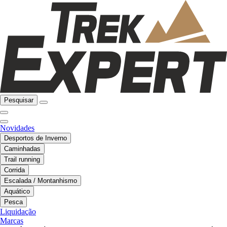
Pesquisar
Novidades
Desportos de Inverno
Caminhadas
Trail running
Corrida
Escalada / Montanhismo
Aquático
Pesca
Liquidação
Marcas