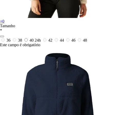
+0
Tamanho
*
36
38
40
24h
42
44
46
48
Este campo é obrigatório