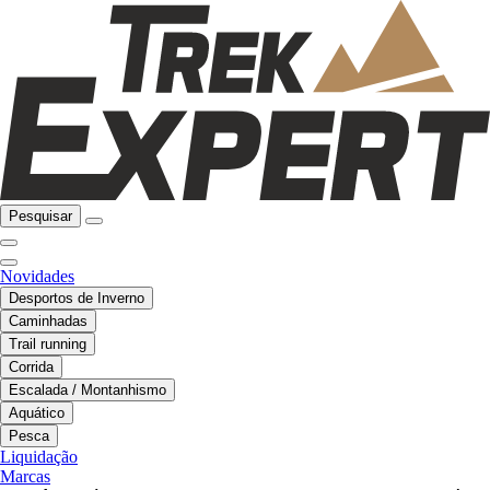
Pesquisar
Novidades
Desportos de Inverno
Caminhadas
Trail running
Corrida
Escalada / Montanhismo
Aquático
Pesca
Liquidação
Marcas