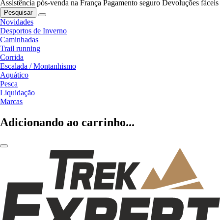
Assistência pós-venda na França
Pagamento seguro
Devoluções fáceis
Pesquisar
Novidades
Desportos de Inverno
Caminhadas
Trail running
Corrida
Escalada / Montanhismo
Aquático
Pesca
Liquidação
Marcas
Adicionando ao carrinho...