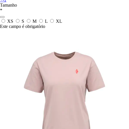
Tamanho
*
XS
S
M
L
XL
Este campo é obrigatório