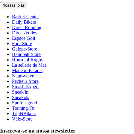
Nossas lojas
Basket-Center
Daily Bikers
Direct Running
Direct-Volley
Espace Golf
Foot-Store
Galope-Store
Handball-Store
House of Rugby
La sellerie de Maé
Made in Paradis
Nauti-wave
Pecheur-Store
Smash-Expert
Sneak'In
Sneakids
Sport is good
Training-Fit
TripNBikers
Vélo-Store
Inscreva-se na nossa newsletter