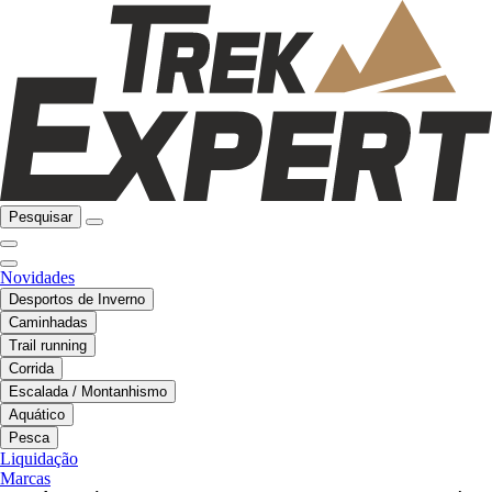
Pesquisar
Novidades
Desportos de Inverno
Caminhadas
Trail running
Corrida
Escalada / Montanhismo
Aquático
Pesca
Liquidação
Marcas