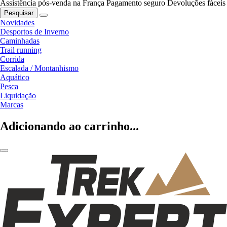
Assistência pós-venda na França
Pagamento seguro
Devoluções fáceis
Pesquisar
Novidades
Desportos de Inverno
Caminhadas
Trail running
Corrida
Escalada / Montanhismo
Aquático
Pesca
Liquidação
Marcas
Adicionando ao carrinho...