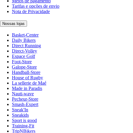
Meios de pagamento
Tarifas e opções de envio
Nota de Privacidade
Nossas lojas
Basket-Center
Daily Bikers
Direct Running
Direct-Volley
Espace Golf
Foot-Store
Galope-Store
Handball-Store
House of Rugby
La sellerie de Maé
Made in Paradis
Nauti-wave
Pecheur-Store
Smash-Expert
Sneak'In
Sneakids
Sport is good
Training-Fit
TripNBikers