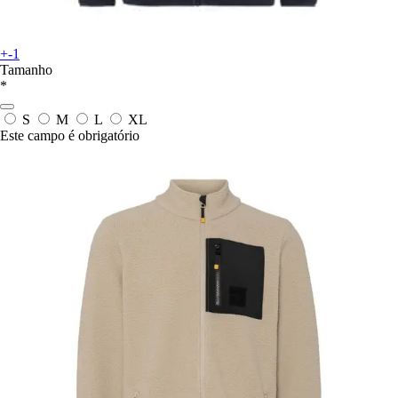
+-1
Tamanho
*
S
M
L
XL
Este campo é obrigatório