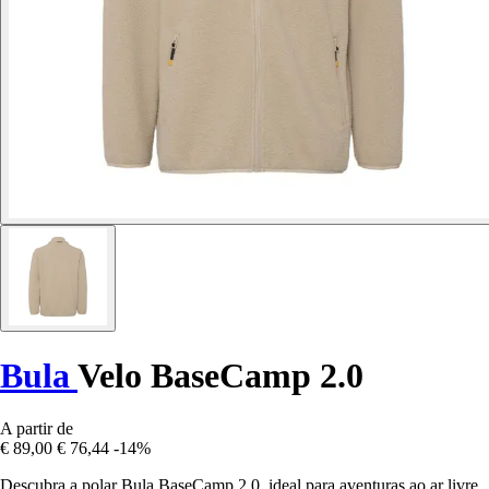
Bula
Velo BaseCamp 2.0
A partir de
€ 89,00
€ 76,44
-14%
Descubra a polar Bula BaseCamp 2.0, ideal para aventuras ao ar livre