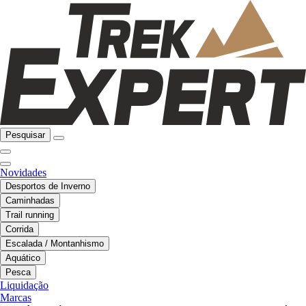
Pesquisar
Novidades
Desportos de Inverno
Caminhadas
Trail running
Corrida
Escalada / Montanhismo
Aquático
Pesca
Liquidação
Marcas