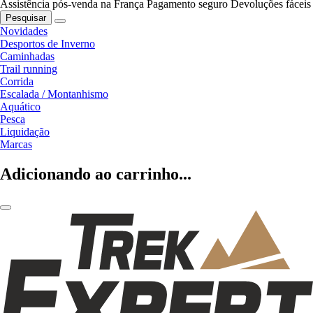
Assistência pós-venda na França
Pagamento seguro
Devoluções fáceis
Pesquisar
Novidades
Desportos de Inverno
Caminhadas
Trail running
Corrida
Escalada / Montanhismo
Aquático
Pesca
Liquidação
Marcas
Adicionando ao carrinho...