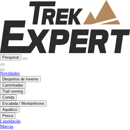
Pesquisar
Novidades
Desportos de Inverno
Caminhadas
Trail running
Corrida
Escalada / Montanhismo
Aquático
Pesca
Liquidação
Marcas