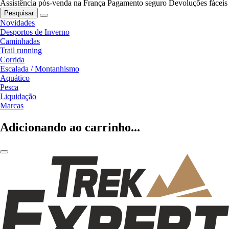
Assistência pós-venda na França
Pagamento seguro
Devoluções fáceis
Pesquisar
Novidades
Desportos de Inverno
Caminhadas
Trail running
Corrida
Escalada / Montanhismo
Aquático
Pesca
Liquidação
Marcas
Adicionando ao carrinho...