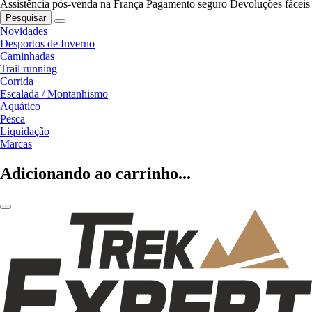
Assistência pós-venda na França
Pagamento seguro
Devoluções fáceis
Pesquisar
Novidades
Desportos de Inverno
Caminhadas
Trail running
Corrida
Escalada / Montanhismo
Aquático
Pesca
Liquidação
Marcas
Adicionando ao carrinho...