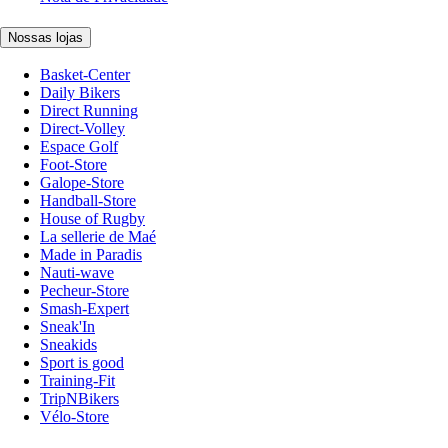
Nossas lojas
Basket-Center
Daily Bikers
Direct Running
Direct-Volley
Espace Golf
Foot-Store
Galope-Store
Handball-Store
House of Rugby
La sellerie de Maé
Made in Paradis
Nauti-wave
Pecheur-Store
Smash-Expert
Sneak'In
Sneakids
Sport is good
Training-Fit
TripNBikers
Vélo-Store