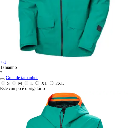
+-1
Tamanho
*
Guia de tamanhos
S
M
L
XL
2XL
Este campo é obrigatório