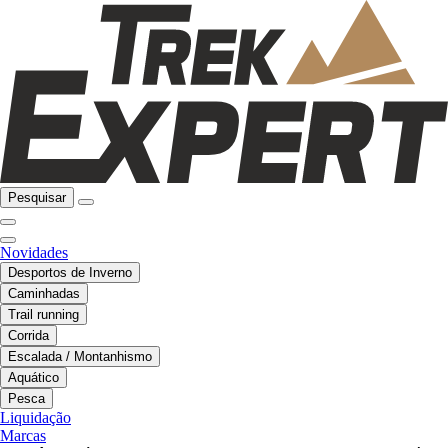
Pesquisar
Novidades
Desportos de Inverno
Caminhadas
Trail running
Corrida
Escalada / Montanhismo
Aquático
Pesca
Liquidação
Marcas