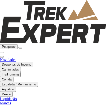
Pesquisar
Novidades
Desportos de Inverno
Caminhadas
Trail running
Corrida
Escalada / Montanhismo
Aquático
Pesca
Liquidação
Marcas