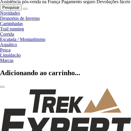
Assistência pós-venda na França
Pagamento seguro
Devoluções fáceis
Pesquisar
Novidades
Desportos de Inverno
Caminhadas
Trail running
Corrida
Escalada / Montanhismo
Aquático
Pesca
Liquidação
Marcas
Adicionando ao carrinho...