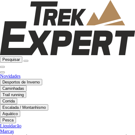
Pesquisar
Novidades
Desportos de Inverno
Caminhadas
Trail running
Corrida
Escalada / Montanhismo
Aquático
Pesca
Liquidação
Marcas