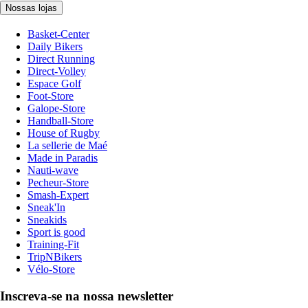
Nossas lojas
Basket-Center
Daily Bikers
Direct Running
Direct-Volley
Espace Golf
Foot-Store
Galope-Store
Handball-Store
House of Rugby
La sellerie de Maé
Made in Paradis
Nauti-wave
Pecheur-Store
Smash-Expert
Sneak'In
Sneakids
Sport is good
Training-Fit
TripNBikers
Vélo-Store
Inscreva-se na nossa newsletter