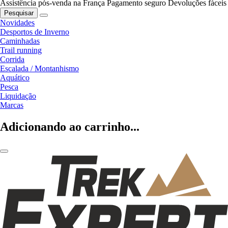
Assistência pós-venda na França
Pagamento seguro
Devoluções fáceis
Pesquisar
Novidades
Desportos de Inverno
Caminhadas
Trail running
Corrida
Escalada / Montanhismo
Aquático
Pesca
Liquidação
Marcas
Adicionando ao carrinho...