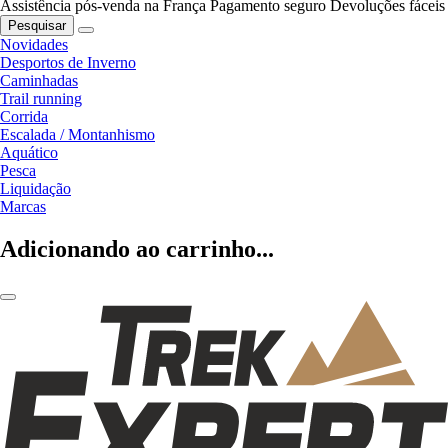
Assistência pós-venda na França
Pagamento seguro
Devoluções fáceis
Pesquisar
Novidades
Desportos de Inverno
Caminhadas
Trail running
Corrida
Escalada / Montanhismo
Aquático
Pesca
Liquidação
Marcas
Adicionando ao carrinho...