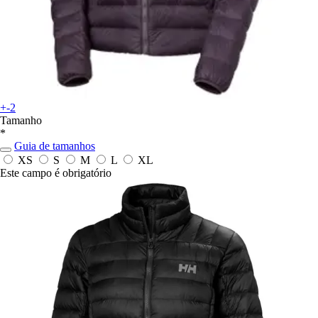
+-2
Tamanho
*
Guia de tamanhos
XS
S
M
L
XL
Este campo é obrigatório