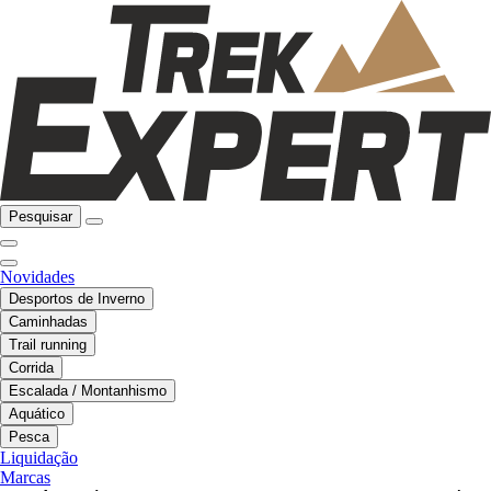
Pesquisar
Novidades
Desportos de Inverno
Caminhadas
Trail running
Corrida
Escalada / Montanhismo
Aquático
Pesca
Liquidação
Marcas