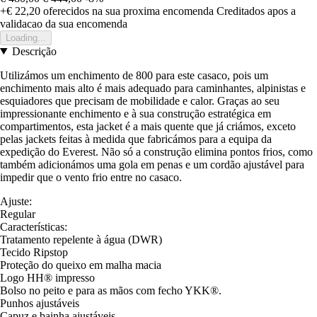
+€ 22,20
oferecidos na sua proxima encomenda
Creditados apos a
validacao da sua encomenda
Loading...
Descrição
Utilizámos um enchimento de 800 para este casaco, pois um
enchimento mais alto é mais adequado para caminhantes, alpinistas e
esquiadores que precisam de mobilidade e calor. Graças ao seu
impressionante enchimento e à sua construção estratégica em
compartimentos, esta jacket é a mais quente que já criámos, exceto
pelas jackets feitas à medida que fabricámos para a equipa da
expedição do Everest. Não só a construção elimina pontos frios, como
também adicionámos uma gola em penas e um cordão ajustável para
impedir que o vento frio entre no casaco.
Ajuste:
Regular
Características:
Tratamento repelente à água (DWR)
Tecido Ripstop
Proteção do queixo em malha macia
Logo HH® impresso
Bolso no peito e para as mãos com fecho YKK®.
Punhos ajustáveis
Capuz e bainha ajustáveis