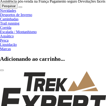
Assistência pós-venda na França
Pagamento seguro
Devoluções fáceis
Pesquisar
Novidades
Desportos de Inverno
Caminhadas
Trail running
Corrida
Escalada / Montanhismo
Aquático
Pesca
Liquidação
Marcas
Adicionando ao carrinho...