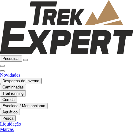
Pesquisar
Novidades
Desportos de Inverno
Caminhadas
Trail running
Corrida
Escalada / Montanhismo
Aquático
Pesca
Liquidação
Marcas