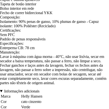
Tapeta de botão interior
Bolso interior em rede
Fecho de correr bidirecional YKK
Composição:
Isolamento: 90% penas de ganso, 10% plumas de ganso - Capuz
isolante: 100% Poliéster (Reciclado)
Certificações:
Sem PFC
Padrão de penas responsáveis
Especificações:
Entreperna CB: 78 cm
Manutenção:
Lavar à máquina com água morna - 40°C, não usar lixívia, secar em
secador a baixa temperatura, não passar a ferro, não limpar a seco.
Fechar ganchos e laços antes da lavagem, fechar os fechos antes da
lavagem, não passar a ferro sobre a impressão, não centrifugar, não
usar amaciador, secar em secador com bolas de secagem, secar até
estar completamente seco, lavar cores escuras separadamente, contém
partes não têxteis de origem animal.
Informações adicionais
Marca
Helly Hansen
Cor
cato cinzento
Cor
Verde