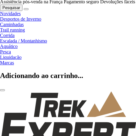
Assistência pós-venda na França
Pagamento seguro
Devoluções fáceis
Pesquisar
Novidades
Desportos de Inverno
Caminhadas
Trail running
Corrida
Escalada / Montanhismo
Aquático
Pesca
Liquidação
Marcas
Adicionando ao carrinho...