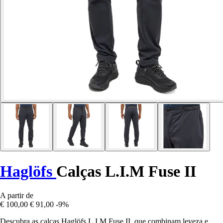
Haglöfs
Calças L.I.M Fuse II
A partir de
€ 100,00
€ 91,00
-9%
Descubra as calças Haglöfs L.I.M Fuse II, que combinam leveza e