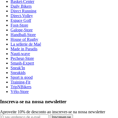
Basket-Center
Daily Bikers
Direct Running
Direct-Volley
Espace Golf
Foot-Store
Galope-Store
Handball-Store
House of Rugby
La sellerie de Maé
Made in Paradis
Nauti-wave
Pecheur-Store
Smash-Expert
Sneak'In
Sneakids
Sport is good
Training-Fit
TripNBikers
Vélo-Store
Inscreva-se na nossa newsletter
Aproveite 10% de desconto ao inscrever-se na nossa newsletter
Inscrever-se