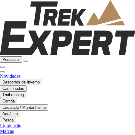
Pesquisar
Novidades
Desportos de Inverno
Caminhadas
Trail running
Corrida
Escalada / Montanhismo
Aquático
Pesca
Liquidação
Marcas