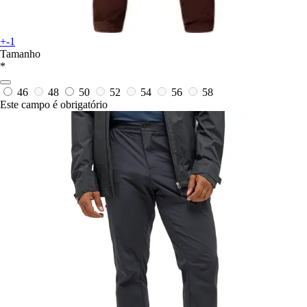
+-1
Tamanho
*
46
48
50
52
54
56
58
Este campo é obrigatório