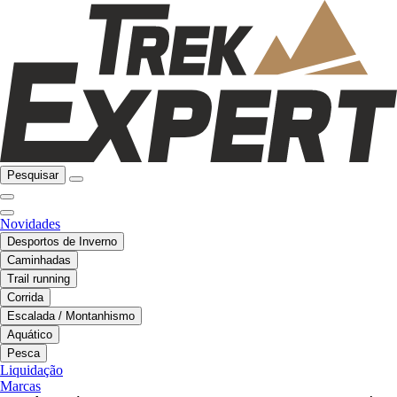
Pesquisar
Novidades
Desportos de Inverno
Caminhadas
Trail running
Corrida
Escalada / Montanhismo
Aquático
Pesca
Liquidação
Marcas