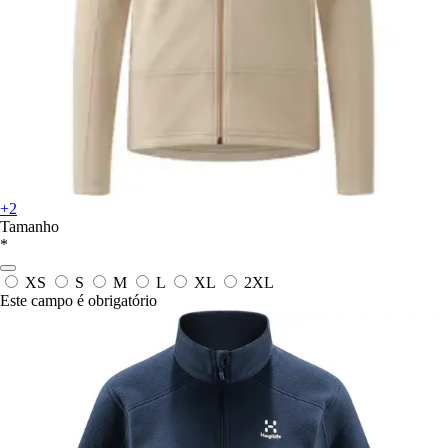
+2
Tamanho
*
XS
S
M
L
XL
2XL
Este campo é obrigatório