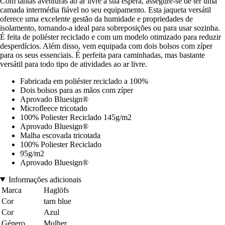
Com tantas aventuras ao ar livre à sua espera, assegure-se de ter uma
camada intermédia fiável no seu equipamento. Esta jaqueta versátil
oferece uma excelente gestão da humidade e propriedades de
isolamento, tornando-a ideal para sobreposições ou para usar sozinha.
É feita de poliéster reciclado e com um modelo otimizado para reduzir
desperdícios. Além disso, vem equipada com dois bolsos com zíper
para os seus essenciais. É perfeita para caminhadas, mas bastante
versátil para todo tipo de atividades ao ar livre.
Fabricada em poliéster reciclado a 100%
Dois bolsos para as mãos com zíper
Aprovado Bluesign®
Microfleece tricotado
100% Poliester Reciclado 145g/m2
Aprovado Bluesign®
Malha escovada tricotada
100% Poliester Reciclado
95g/m2
Aprovado Bluesign®
Informações adicionais
Marca
Haglöfs
Cor
tarn blue
Cor
Azul
Género
Mulher