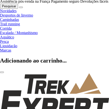
Assistência pós-venda na França
Pagamento seguro
Devoluções fáceis
Pesquisar
Novidades
Desportos de Inverno
Caminhadas
Trail running
Corrida
Escalada / Montanhismo
Aquático
Pesca
Liquidação
Marcas
Adicionando ao carrinho...