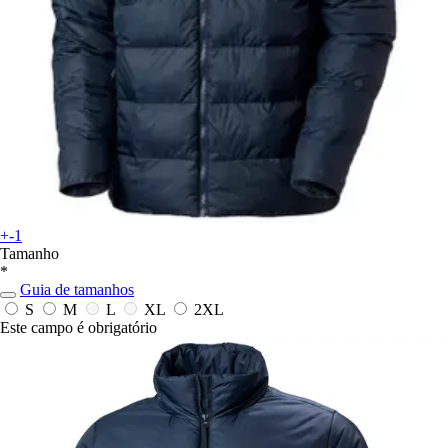
+-1
Tamanho
*
Guia de tamanhos
S
M
L
XL
2XL
Este campo é obrigatório