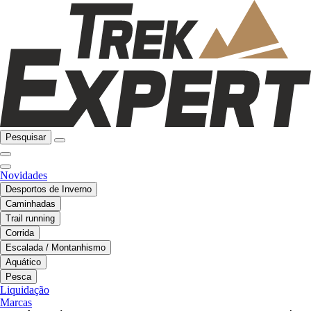
Pesquisar
Novidades
Desportos de Inverno
Caminhadas
Trail running
Corrida
Escalada / Montanhismo
Aquático
Pesca
Liquidação
Marcas