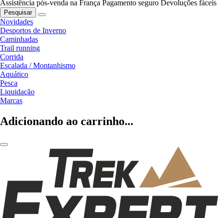
Assistência pós-venda na França
Pagamento seguro
Devoluções fáceis
Pesquisar
Novidades
Desportos de Inverno
Caminhadas
Trail running
Corrida
Escalada / Montanhismo
Aquático
Pesca
Liquidação
Marcas
Adicionando ao carrinho...