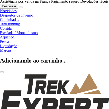
Assistência pós-venda na França
Pagamento seguro
Devoluções fáceis
Pesquisar
Novidades
Desportos de Inverno
Caminhadas
Trail running
Corrida
Escalada / Montanhismo
Aquático
Pesca
Liquidação
Marcas
Adicionando ao carrinho...