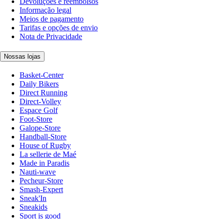
Devoluções e reembolsos
Informação legal
Meios de pagamento
Tarifas e opções de envio
Nota de Privacidade
Nossas lojas
Basket-Center
Daily Bikers
Direct Running
Direct-Volley
Espace Golf
Foot-Store
Galope-Store
Handball-Store
House of Rugby
La sellerie de Maé
Made in Paradis
Nauti-wave
Pecheur-Store
Smash-Expert
Sneak'In
Sneakids
Sport is good