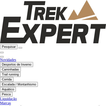
Pesquisar
Novidades
Desportos de Inverno
Caminhadas
Trail running
Corrida
Escalada / Montanhismo
Aquático
Pesca
Liquidação
Marcas