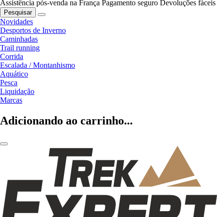
Assistência pós-venda na França
Pagamento seguro
Devoluções fáceis
Pesquisar
Novidades
Desportos de Inverno
Caminhadas
Trail running
Corrida
Escalada / Montanhismo
Aquático
Pesca
Liquidação
Marcas
Adicionando ao carrinho...