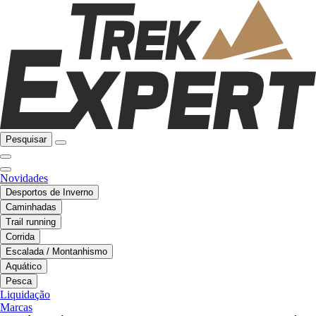
Pesquisar
Novidades
Desportos de Inverno
Caminhadas
Trail running
Corrida
Escalada / Montanhismo
Aquático
Pesca
Liquidação
Marcas