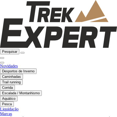
Pesquisar
Novidades
Desportos de Inverno
Caminhadas
Trail running
Corrida
Escalada / Montanhismo
Aquático
Pesca
Liquidação
Marcas