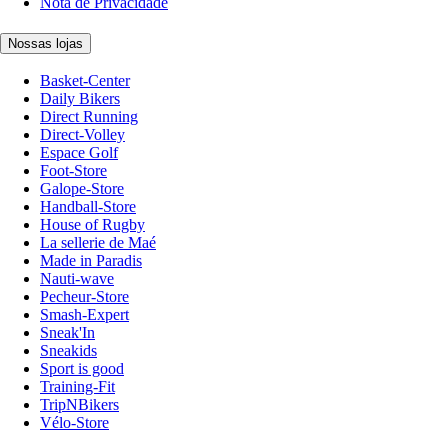
Nota de Privacidade
Nossas lojas
Basket-Center
Daily Bikers
Direct Running
Direct-Volley
Espace Golf
Foot-Store
Galope-Store
Handball-Store
House of Rugby
La sellerie de Maé
Made in Paradis
Nauti-wave
Pecheur-Store
Smash-Expert
Sneak'In
Sneakids
Sport is good
Training-Fit
TripNBikers
Vélo-Store