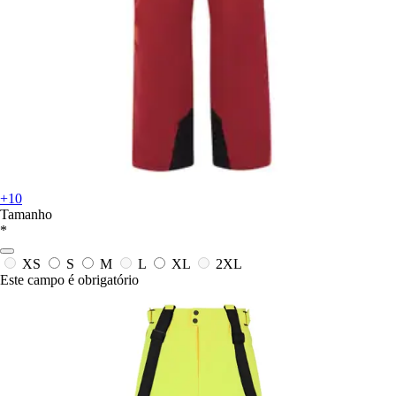
+10
Tamanho
*
XS
S
M
L
XL
2XL
Este campo é obrigatório