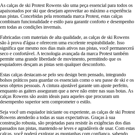
As calças de ski Protest Rowens são uma peça essencial para todos os
apaixonados por ski que desejam aproveitar ao máximo a experiência
nas pistas. Concebidas pela renomada marca Protest, estas calças
combinam funcionalidade e estilo para garantir conforto e desempenho
em todas as condições invernais.
Fabricadas com materiais de alta qualidade, as calças de ski Rowens
são à prova d'água e oferecem uma excelente respirabilidade. Isso
significa que mesmo nos dias mais ativos nas pistas, você permanecerá
seco e confortável. A tecnologia avançada da marca Protest também
permite uma grande liberdade de movimento, permitindo que os
esquiadores desçam as pistas sem qualquer desconforto.
Estas calças destacam-se pelo seu design bem pensado, integrando
bolsos práticos para guardar os essenciais como o seu passe de ski e os
seus objetos pessoais. A cintura ajustável garante um ajuste perfeito,
enquanto as gaiters asseguram que a neve não entre nas suas botas. As
calças Rowens são assim ideais para aqueles que procuram um
desempenho superior sem comprometer o estilo.
Seja você um esquiador iniciante ou experiente, as calças de ski Protest
Rowens atenderão a todas as suas expectativas. Graças à sua
construção robusta, são projetadas para resistir às exigências dos dias
passados nas pistas, mantendo-se leves e agradáveis de usar. Com estas
calças, você poderá explorar as montanhas com confiança, sabendo