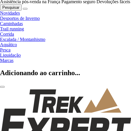
Assistência pós-venda na França
Pagamento seguro
Devoluções fáceis
Pesquisar
Novidades
Desportos de Inverno
Caminhadas
Trail running
Corrida
Escalada / Montanhismo
Aquático
Pesca
Liquidação
Marcas
Adicionando ao carrinho...