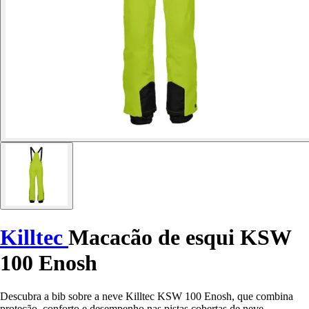
Killtec
Macacão de esqui KSW
100 Enosh
Descubra a bib sobre a neve Killtec KSW 100 Enosh, que combina
proteção, conforto e desempenho nas pistas cobertas de neve.