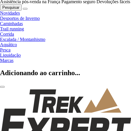
Assistência pós-venda na França
Pagamento seguro
Devoluções fáceis
Pesquisar
Novidades
Desportos de Inverno
Caminhadas
Trail running
Corrida
Escalada / Montanhismo
Aquático
Pesca
Liquidação
Marcas
Adicionando ao carrinho...