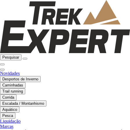
Pesquisar
Novidades
Desportos de Inverno
Caminhadas
Trail running
Corrida
Escalada / Montanhismo
Aquático
Pesca
Liquidação
Marcas