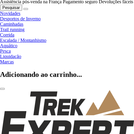
Assistência pós-venda na França
Pagamento seguro
Devoluções fáceis
Pesquisar
Novidades
Desportos de Inverno
Caminhadas
Trail running
Corrida
Escalada / Montanhismo
Aquático
Pesca
Liquidação
Marcas
Adicionando ao carrinho...