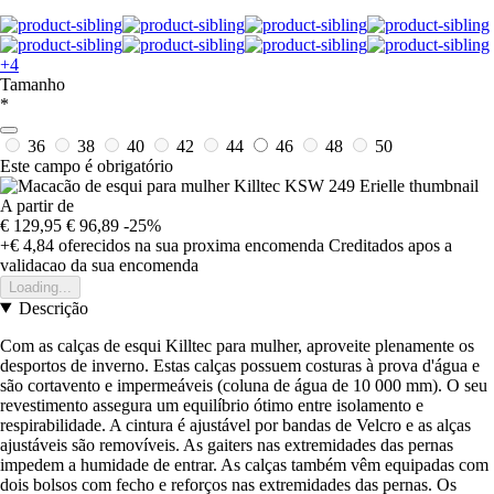
+4
Tamanho
*
36
38
40
42
44
46
48
50
Este campo é obrigatório
A partir de
€ 129,95
€ 96,89
-25%
+€ 4,84
oferecidos na sua proxima encomenda
Creditados apos a
validacao da sua encomenda
Loading...
Descrição
Com as calças de esqui Killtec para mulher, aproveite plenamente os
desportos de inverno. Estas calças possuem costuras à prova d'água e
são cortavento e impermeáveis (coluna de água de 10 000 mm). O seu
revestimento assegura um equilíbrio ótimo entre isolamento e
respirabilidade. A cintura é ajustável por bandas de Velcro e as alças
ajustáveis são removíveis. As gaiters nas extremidades das pernas
impedem a humidade de entrar. As calças também vêm equipadas com
dois bolsos com fecho e reforços nas extremidades das pernas. Os