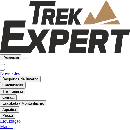
Pesquisar
Novidades
Desportos de Inverno
Caminhadas
Trail running
Corrida
Escalada / Montanhismo
Aquático
Pesca
Liquidação
Marcas