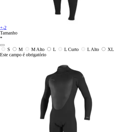
+-2
Tamanho
*
S
M
M Alto
L
L Curto
L Alto
XL
Este campo é obrigatório