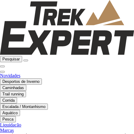
Pesquisar
Novidades
Desportos de Inverno
Caminhadas
Trail running
Corrida
Escalada / Montanhismo
Aquático
Pesca
Liquidação
Marcas