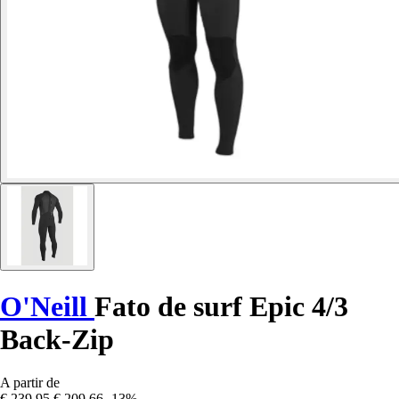
O'Neill
Fato de surf Epic 4/3
Back-Zip
A partir de
€ 239,95
€ 209,66
-13%