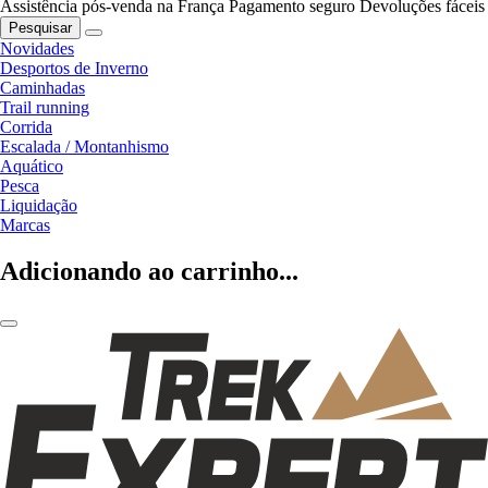
Assistência pós-venda na França
Pagamento seguro
Devoluções fáceis
Pesquisar
Novidades
Desportos de Inverno
Caminhadas
Trail running
Corrida
Escalada / Montanhismo
Aquático
Pesca
Liquidação
Marcas
Adicionando ao carrinho...