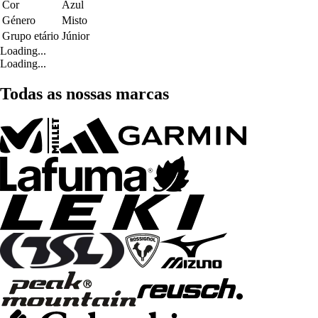
Cor
Azul
Género
Misto
Grupo etário
Júnior
Loading...
Loading...
Todas as nossas marcas