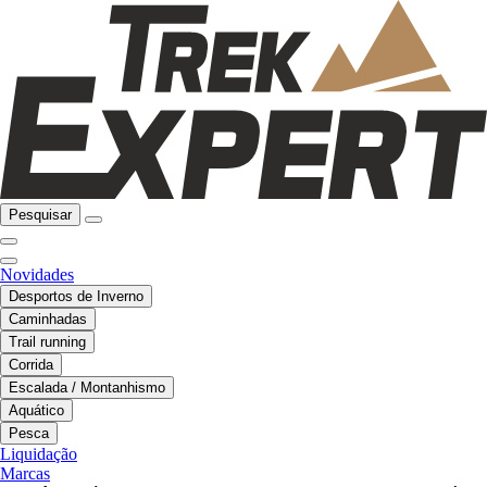
Pesquisar
Novidades
Desportos de Inverno
Caminhadas
Trail running
Corrida
Escalada / Montanhismo
Aquático
Pesca
Liquidação
Marcas