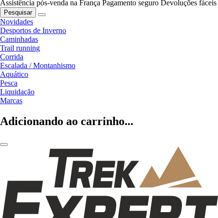
Assistência pós-venda na França
Pagamento seguro
Devoluções fáceis
Pesquisar
Novidades
Desportos de Inverno
Caminhadas
Trail running
Corrida
Escalada / Montanhismo
Aquático
Pesca
Liquidação
Marcas
Adicionando ao carrinho...