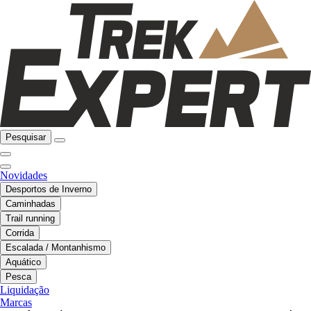
Pesquisar
Novidades
Desportos de Inverno
Caminhadas
Trail running
Corrida
Escalada / Montanhismo
Aquático
Pesca
Liquidação
Marcas