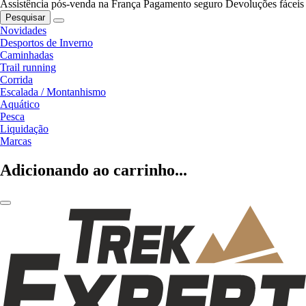
Assistência pós-venda na França
Pagamento seguro
Devoluções fáceis
Pesquisar
Novidades
Desportos de Inverno
Caminhadas
Trail running
Corrida
Escalada / Montanhismo
Aquático
Pesca
Liquidação
Marcas
Adicionando ao carrinho...