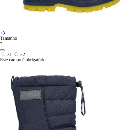
+3
Tamanho
*
31
32
Este campo é obrigatório