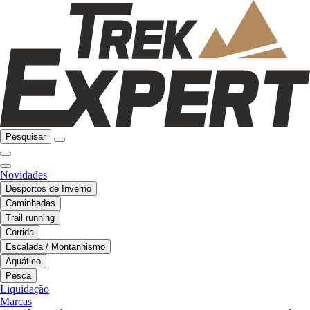
Pesquisar
Novidades
Desportos de Inverno
Caminhadas
Trail running
Corrida
Escalada / Montanhismo
Aquático
Pesca
Liquidação
Marcas