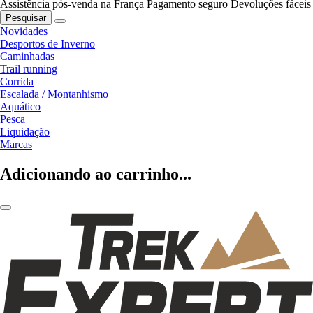
Assistência pós-venda na França
Pagamento seguro
Devoluções fáceis
Pesquisar
Novidades
Desportos de Inverno
Caminhadas
Trail running
Corrida
Escalada / Montanhismo
Aquático
Pesca
Liquidação
Marcas
Adicionando ao carrinho...