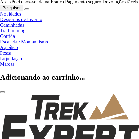
Assistência pós-venda na França
Pagamento seguro
Devoluções fáceis
Pesquisar
Novidades
Desportos de Inverno
Caminhadas
Trail running
Corrida
Escalada / Montanhismo
Aquático
Pesca
Liquidação
Marcas
Adicionando ao carrinho...