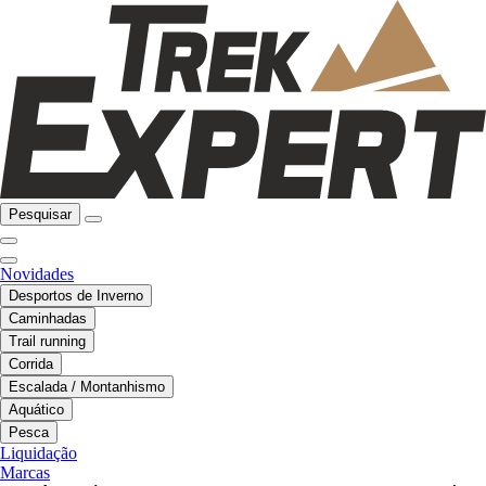
Pesquisar
Novidades
Desportos de Inverno
Caminhadas
Trail running
Corrida
Escalada / Montanhismo
Aquático
Pesca
Liquidação
Marcas