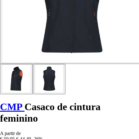
CMP
Casaco de cintura
feminino
A partir de
€ 59,95
€ 44,49
-26%