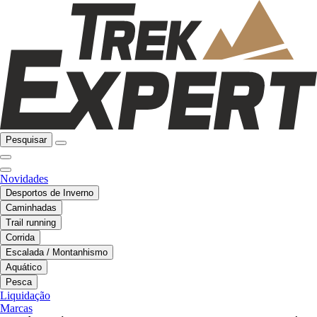
Pesquisar
Novidades
Desportos de Inverno
Caminhadas
Trail running
Corrida
Escalada / Montanhismo
Aquático
Pesca
Liquidação
Marcas