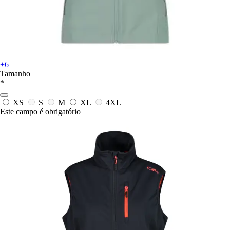
+6
Tamanho
*
XS
S
M
XL
4XL
Este campo é obrigatório