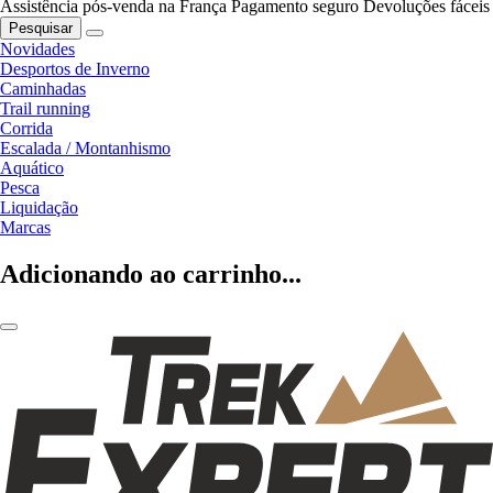
Assistência pós-venda na França
Pagamento seguro
Devoluções fáceis
Pesquisar
Novidades
Desportos de Inverno
Caminhadas
Trail running
Corrida
Escalada / Montanhismo
Aquático
Pesca
Liquidação
Marcas
Adicionando ao carrinho...