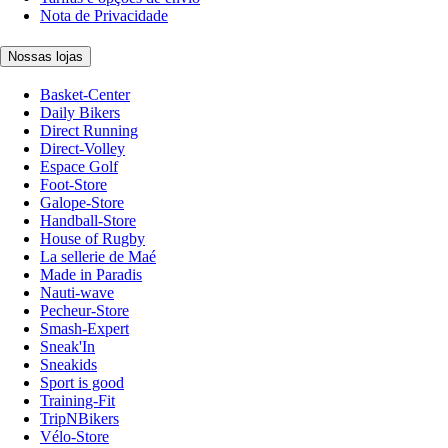
Nota de Privacidade
Nossas lojas
Basket-Center
Daily Bikers
Direct Running
Direct-Volley
Espace Golf
Foot-Store
Galope-Store
Handball-Store
House of Rugby
La sellerie de Maé
Made in Paradis
Nauti-wave
Pecheur-Store
Smash-Expert
Sneak'In
Sneakids
Sport is good
Training-Fit
TripNBikers
Vélo-Store