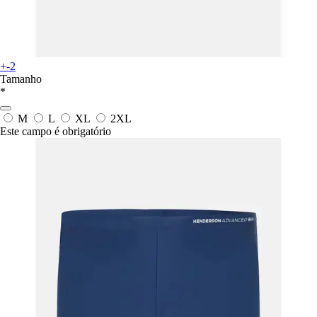
+-2
Tamanho
*
M
L
XL
2XL
Este campo é obrigatório