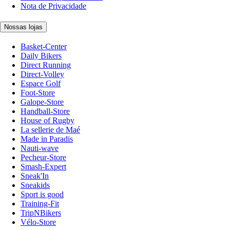
Nota de Privacidade
Nossas lojas
Basket-Center
Daily Bikers
Direct Running
Direct-Volley
Espace Golf
Foot-Store
Galope-Store
Handball-Store
House of Rugby
La sellerie de Maé
Made in Paradis
Nauti-wave
Pecheur-Store
Smash-Expert
Sneak'In
Sneakids
Sport is good
Training-Fit
TripNBikers
Vélo-Store