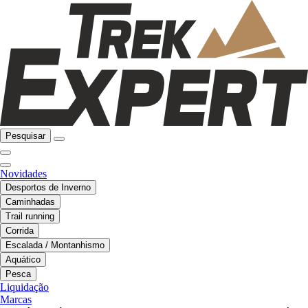
Pesquisar
Novidades
Desportos de Inverno
Caminhadas
Trail running
Corrida
Escalada / Montanhismo
Aquático
Pesca
Liquidação
Marcas