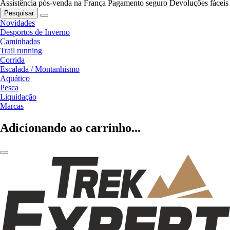
Assistência pós-venda na França
Pagamento seguro
Devoluções fáceis
Pesquisar
Novidades
Desportos de Inverno
Caminhadas
Trail running
Corrida
Escalada / Montanhismo
Aquático
Pesca
Liquidação
Marcas
Adicionando ao carrinho...