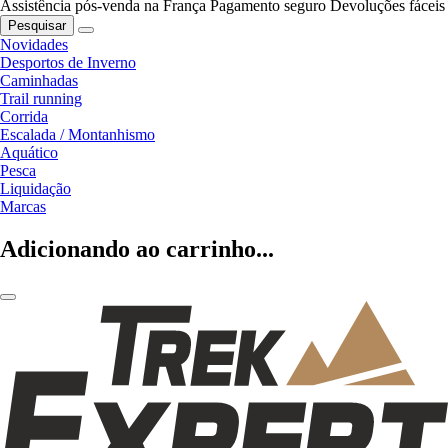
Assistência pós-venda na França
Pagamento seguro
Devoluções fáceis
Pesquisar
Novidades
Desportos de Inverno
Caminhadas
Trail running
Corrida
Escalada / Montanhismo
Aquático
Pesca
Liquidação
Marcas
Adicionando ao carrinho...