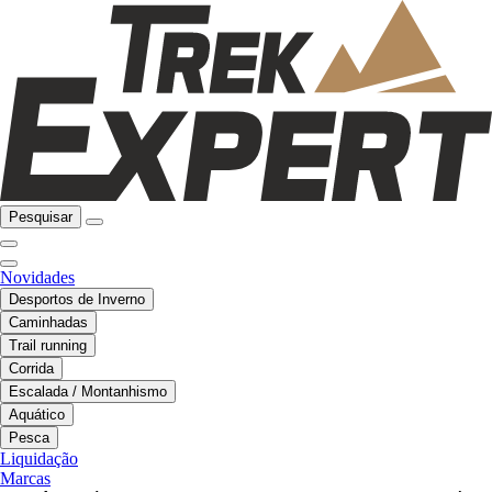
Pesquisar
Novidades
Desportos de Inverno
Caminhadas
Trail running
Corrida
Escalada / Montanhismo
Aquático
Pesca
Liquidação
Marcas