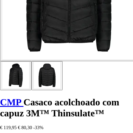
CMP
Casaco acolchoado com
capuz 3M™ Thinsulate™
€ 119,95
€ 80,30
-33%