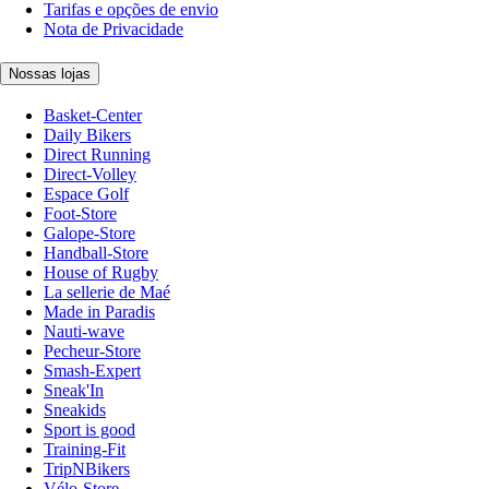
Tarifas e opções de envio
Nota de Privacidade
Nossas lojas
Basket-Center
Daily Bikers
Direct Running
Direct-Volley
Espace Golf
Foot-Store
Galope-Store
Handball-Store
House of Rugby
La sellerie de Maé
Made in Paradis
Nauti-wave
Pecheur-Store
Smash-Expert
Sneak'In
Sneakids
Sport is good
Training-Fit
TripNBikers
Vélo-Store