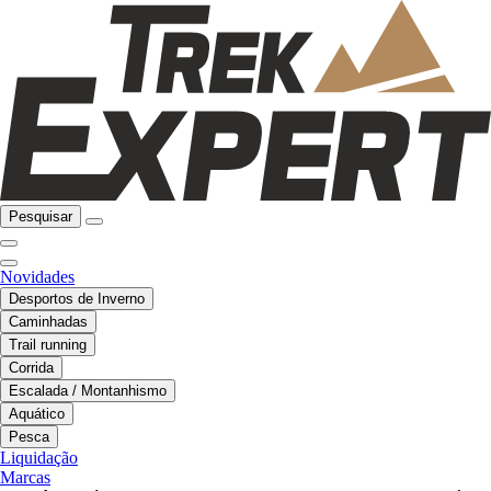
Pesquisar
Novidades
Desportos de Inverno
Caminhadas
Trail running
Corrida
Escalada / Montanhismo
Aquático
Pesca
Liquidação
Marcas