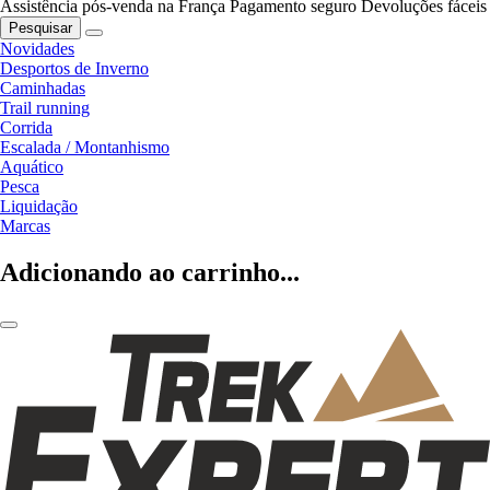
Assistência pós-venda na França
Pagamento seguro
Devoluções fáceis
Pesquisar
Novidades
Desportos de Inverno
Caminhadas
Trail running
Corrida
Escalada / Montanhismo
Aquático
Pesca
Liquidação
Marcas
Adicionando ao carrinho...