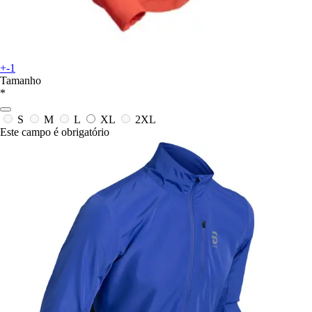
+-1
Tamanho
*
S
M
L
XL
2XL
Este campo é obrigatório