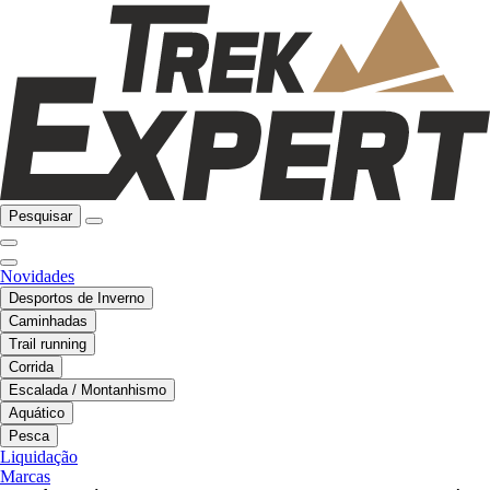
Pesquisar
Novidades
Desportos de Inverno
Caminhadas
Trail running
Corrida
Escalada / Montanhismo
Aquático
Pesca
Liquidação
Marcas