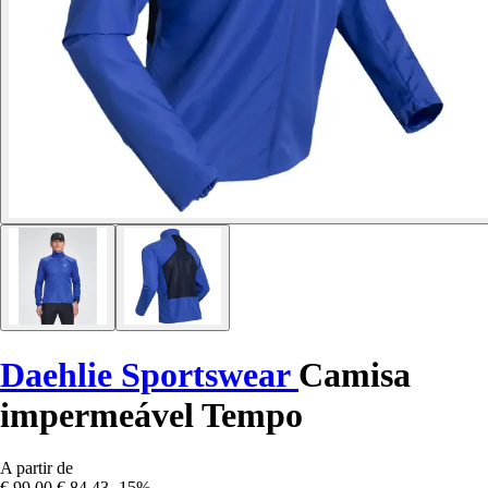
Daehlie Sportswear
Camisa
impermeável Tempo
A partir de
€ 99,00
€ 84,43
-15%