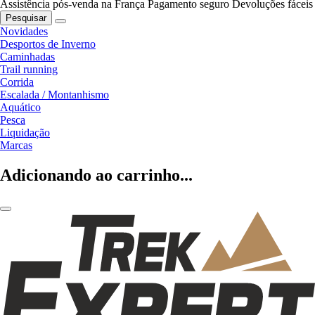
Assistência pós-venda na França
Pagamento seguro
Devoluções fáceis
Pesquisar
Novidades
Desportos de Inverno
Caminhadas
Trail running
Corrida
Escalada / Montanhismo
Aquático
Pesca
Liquidação
Marcas
Adicionando ao carrinho...