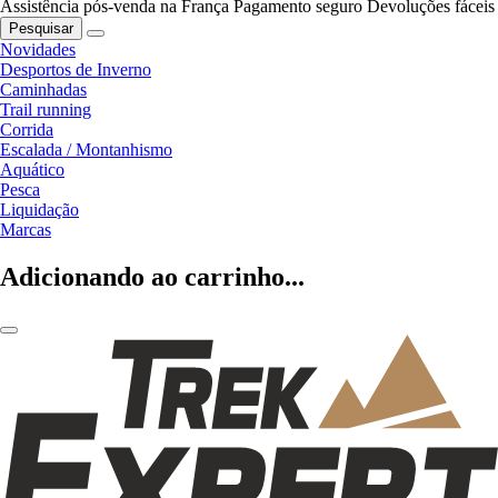
Assistência pós-venda na França
Pagamento seguro
Devoluções fáceis
Pesquisar
Novidades
Desportos de Inverno
Caminhadas
Trail running
Corrida
Escalada / Montanhismo
Aquático
Pesca
Liquidação
Marcas
Adicionando ao carrinho...