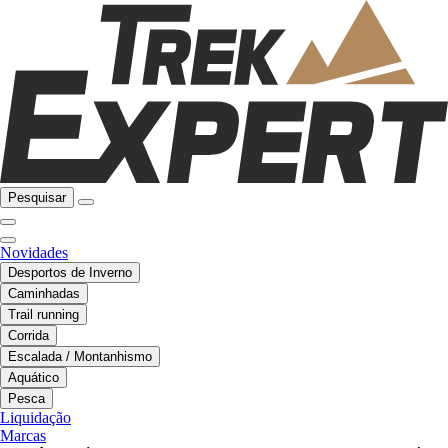
Pesquisar
Novidades
Desportos de Inverno
Caminhadas
Trail running
Corrida
Escalada / Montanhismo
Aquático
Pesca
Liquidação
Marcas