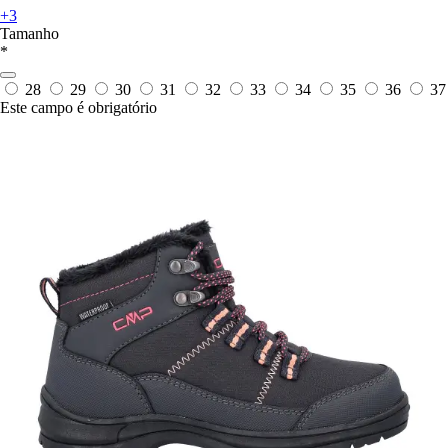
+3
Tamanho
*
28
29
30
31
32
33
34
35
36
37
Este campo é obrigatório