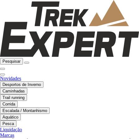
Pesquisar
Novidades
Desportos de Inverno
Caminhadas
Trail running
Corrida
Escalada / Montanhismo
Aquático
Pesca
Liquidação
Marcas