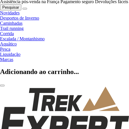
Assistência pós-venda na França
Pagamento seguro
Devoluções fáceis
Pesquisar
Novidades
Desportos de Inverno
Caminhadas
Trail running
Corrida
Escalada / Montanhismo
Aquático
Pesca
Liquidação
Marcas
Adicionando ao carrinho...