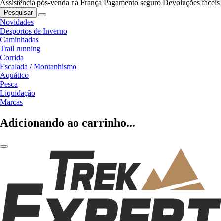
Assistência pós-venda na França
Pagamento seguro
Devoluções fáceis
Pesquisar
Novidades
Desportos de Inverno
Caminhadas
Trail running
Corrida
Escalada / Montanhismo
Aquático
Pesca
Liquidação
Marcas
Adicionando ao carrinho...