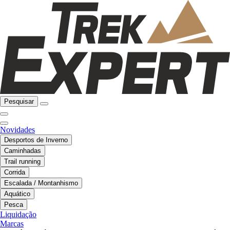
Pesquisar
Novidades
Desportos de Inverno
Caminhadas
Trail running
Corrida
Escalada / Montanhismo
Aquático
Pesca
Liquidação
Marcas