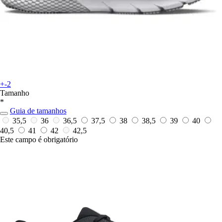
+-2
Tamanho
*
Guia de tamanhos
35,5
36
36,5
37,5
38
38,5
39
40
40,5
41
42
42,5
Este campo é obrigatório