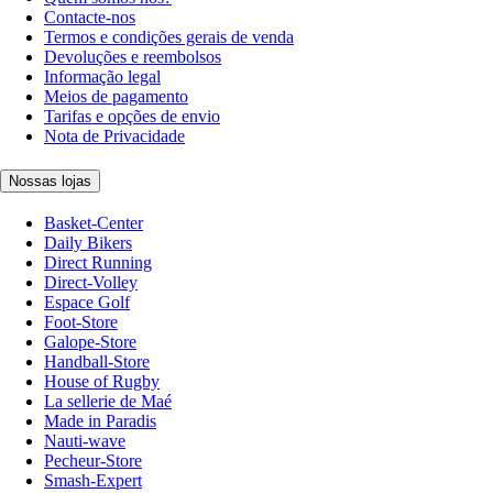
Contacte-nos
Termos e condições gerais de venda
Devoluções e reembolsos
Informação legal
Meios de pagamento
Tarifas e opções de envio
Nota de Privacidade
Nossas lojas
Basket-Center
Daily Bikers
Direct Running
Direct-Volley
Espace Golf
Foot-Store
Galope-Store
Handball-Store
House of Rugby
La sellerie de Maé
Made in Paradis
Nauti-wave
Pecheur-Store
Smash-Expert