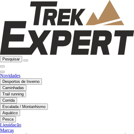
Pesquisar
Novidades
Desportos de Inverno
Caminhadas
Trail running
Corrida
Escalada / Montanhismo
Aquático
Pesca
Liquidação
Marcas