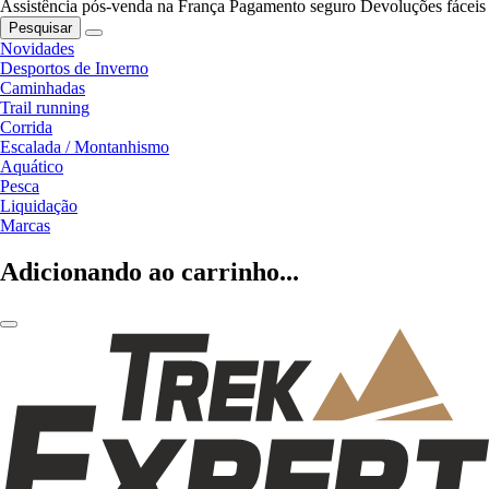
Assistência pós-venda na França
Pagamento seguro
Devoluções fáceis
Pesquisar
Novidades
Desportos de Inverno
Caminhadas
Trail running
Corrida
Escalada / Montanhismo
Aquático
Pesca
Liquidação
Marcas
Adicionando ao carrinho...