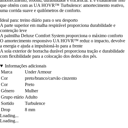
amortecimento, rebond, durabilidade e eficiência. E é exatamente isso
que obtém com as UA HOVR™ Turbulence: amortecimento reativo,
uma corrida suave e quilómetros de conforto.
Ideal para: treino diário para o seu desporto
A parte superior em malha respirável proporciona durabilidade e
contenção leve
A palmilha Deluxe Comfort System proporciona o máximo conforto
O amortecimento responsivo UA HOVR™ reduz o impacto, devolve
a energia e ajuda a impulsioná-lo para a frente
A sola exterior de borracha durável proporciona tração e durabilidade
com flexibilidade para a colocação dos dedos dos pés.
Informações adicionais
Marca
Under Armour
Cor
preto/branco/carvão cinzento
Cor
Preto
Género
Mulher
Grupo etário
Adulto
Sortido
Turbulence
Drop
8 mm
Loading...
Loading...