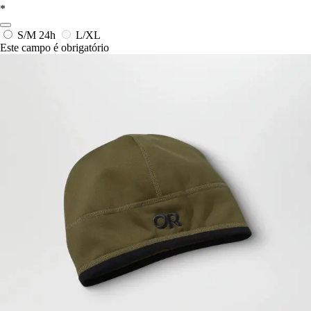
*
S/M
24h
L/XL
Este campo é obrigatório