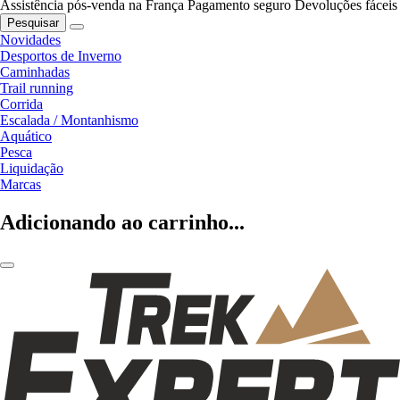
Assistência pós-venda na França
Pagamento seguro
Devoluções fáceis
Pesquisar
Novidades
Desportos de Inverno
Caminhadas
Trail running
Corrida
Escalada / Montanhismo
Aquático
Pesca
Liquidação
Marcas
Adicionando ao carrinho...