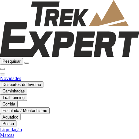
Pesquisar
Novidades
Desportos de Inverno
Caminhadas
Trail running
Corrida
Escalada / Montanhismo
Aquático
Pesca
Liquidação
Marcas