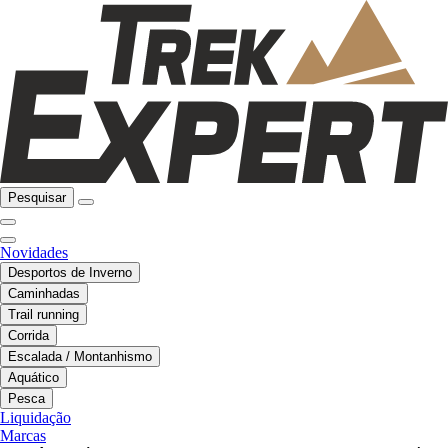
Pesquisar
Novidades
Desportos de Inverno
Caminhadas
Trail running
Corrida
Escalada / Montanhismo
Aquático
Pesca
Liquidação
Marcas