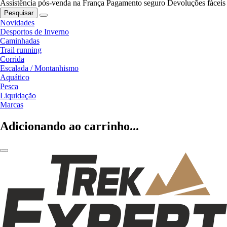
Assistência pós-venda na França
Pagamento seguro
Devoluções fáceis
Pesquisar
Novidades
Desportos de Inverno
Caminhadas
Trail running
Corrida
Escalada / Montanhismo
Aquático
Pesca
Liquidação
Marcas
Adicionando ao carrinho...