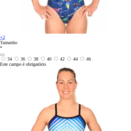
+2
Tamanho
*
34
36
38
40
42
44
46
Este campo é obrigatório