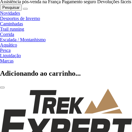
Assistência pós-venda na França
Pagamento seguro
Devoluções fáceis
Pesquisar
Novidades
Desportos de Inverno
Caminhadas
Trail running
Corrida
Escalada / Montanhismo
Aquático
Pesca
Liquidação
Marcas
Adicionando ao carrinho...