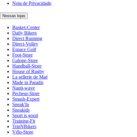
Nota de Privacidade
Nossas lojas
Basket-Center
Daily Bikers
Direct Running
Direct-Volley
Espace Golf
Foot-Store
Galope-Store
Handball-Store
House of Rugby
La sellerie de Maé
Made in Paradis
Nauti-wave
Pecheur-Store
Smash-Expert
Sneak'In
Sneakids
Sport is good
Training-Fit
TripNBikers
Vélo-Store