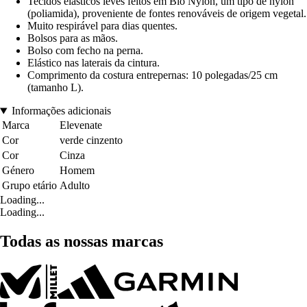
Tecidos elásticos leves feitos em Bio Nylon, um tipo de nylon
(poliamida), proveniente de fontes renováveis de origem vegetal.
Muito respirável para dias quentes.
Bolsos para as mãos.
Bolso com fecho na perna.
Elástico nas laterais da cintura.
Comprimento da costura entrepernas: 10 polegadas/25 cm
(tamanho L).
Informações adicionais
Marca
Elevenate
Cor
verde cinzento
Cor
Cinza
Género
Homem
Grupo etário
Adulto
Loading...
Loading...
Todas as nossas marcas