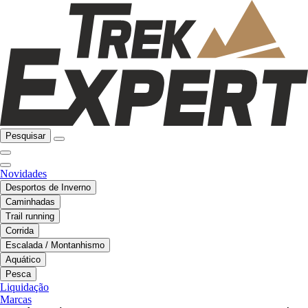
Pesquisar
Novidades
Desportos de Inverno
Caminhadas
Trail running
Corrida
Escalada / Montanhismo
Aquático
Pesca
Liquidação
Marcas