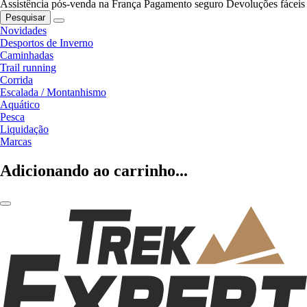
Assistência pós-venda na França
Pagamento seguro
Devoluções fáceis
Pesquisar
Novidades
Desportos de Inverno
Caminhadas
Trail running
Corrida
Escalada / Montanhismo
Aquático
Pesca
Liquidação
Marcas
Adicionando ao carrinho...