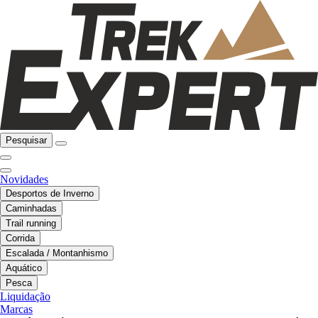
Pesquisar
Novidades
Desportos de Inverno
Caminhadas
Trail running
Corrida
Escalada / Montanhismo
Aquático
Pesca
Liquidação
Marcas