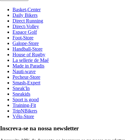
Basket-Center
Daily Bikers
Direct Running
Direct-Volley
Espace Golf
Foot-Store
Galope-Store
Handball-Store
House of Rugby
La sellerie de Maé
Made in Paradis
Nauti-wave
Pecheur-Store
Smash-Expert
Sneak'In
Sneakids
Sport is good
Training-Fit
TripNBikers
Vélo-Store
Inscreva-se na nossa newsletter