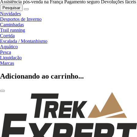
Assistência pós-venda na França
Pagamento seguro
Devoluções fáceis
Pesquisar
Novidades
Desportos de Inverno
Caminhadas
Trail running
Corrida
Escalada / Montanhismo
Aquático
Pesca
Liquidação
Marcas
Adicionando ao carrinho...