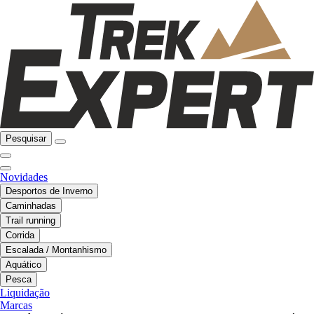
Pesquisar
Novidades
Desportos de Inverno
Caminhadas
Trail running
Corrida
Escalada / Montanhismo
Aquático
Pesca
Liquidação
Marcas