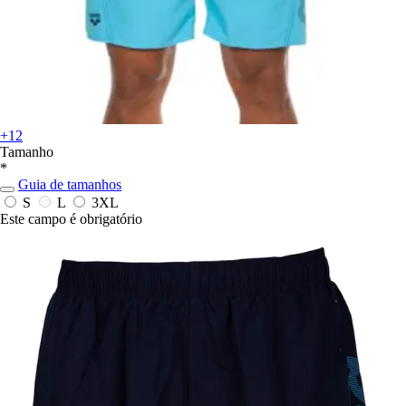
+12
Tamanho
*
Guia de tamanhos
S
L
3XL
Este campo é obrigatório