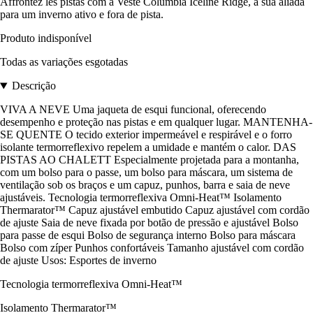
Affrontez les pistas com a Veste Columbia Iceline Ridge, a sua aliada
para um inverno ativo e fora de pista.
Produto indisponível
Todas as variações esgotadas
Descrição
VIVA A NEVE Uma jaqueta de esqui funcional, oferecendo
desempenho e proteção nas pistas e em qualquer lugar. MANTENHA-
SE QUENTE O tecido exterior impermeável e respirável e o forro
isolante termorreflexivo repelem a umidade e mantém o calor. DAS
PISTAS AO CHALETT Especialmente projetada para a montanha,
com um bolso para o passe, um bolso para máscara, um sistema de
ventilação sob os braços e um capuz, punhos, barra e saia de neve
ajustáveis. Tecnologia termorreflexiva Omni-Heat™ Isolamento
Thermarator™ Capuz ajustável embutido Capuz ajustável com cordão
de ajuste Saia de neve fixada por botão de pressão e ajustável Bolso
para passe de esqui Bolso de segurança interno Bolso para máscara
Bolso com zíper Punhos confortáveis Tamanho ajustável com cordão
de ajuste Usos: Esportes de inverno
Tecnologia termorreflexiva Omni-Heat™
Isolamento Thermarator™