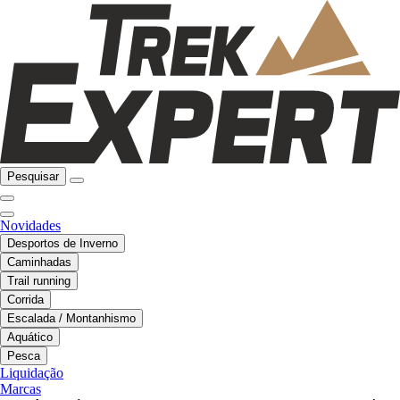
Pesquisar
Novidades
Desportos de Inverno
Caminhadas
Trail running
Corrida
Escalada / Montanhismo
Aquático
Pesca
Liquidação
Marcas