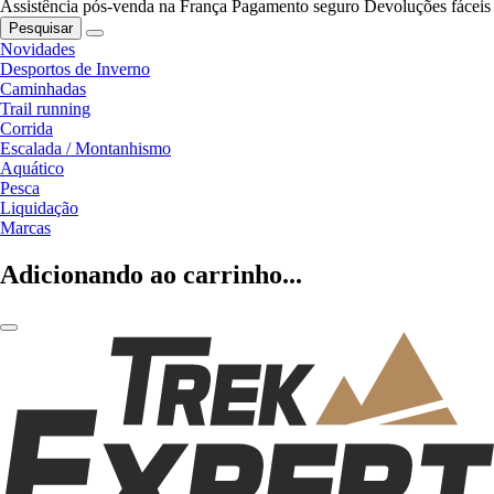
Assistência pós-venda na França
Pagamento seguro
Devoluções fáceis
Pesquisar
Novidades
Desportos de Inverno
Caminhadas
Trail running
Corrida
Escalada / Montanhismo
Aquático
Pesca
Liquidação
Marcas
Adicionando ao carrinho...