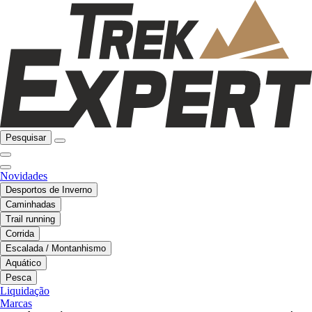
Pesquisar
Novidades
Desportos de Inverno
Caminhadas
Trail running
Corrida
Escalada / Montanhismo
Aquático
Pesca
Liquidação
Marcas