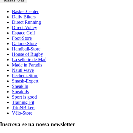
Nossas lojas
Basket-Center
Daily Bikers
Direct Running
Direct-Volley
Espace Golf
Foot-Store
Galope-Store
Handball-Store
House of Rugby
La sellerie de Maé
Made in Paradis
Nauti-wave
Pecheur-Store
Smash-Expert
Sneak'In
Sneakids
Sport is good
Training-Fit
TripNBikers
Vélo-Store
Inscreva-se na nossa newsletter