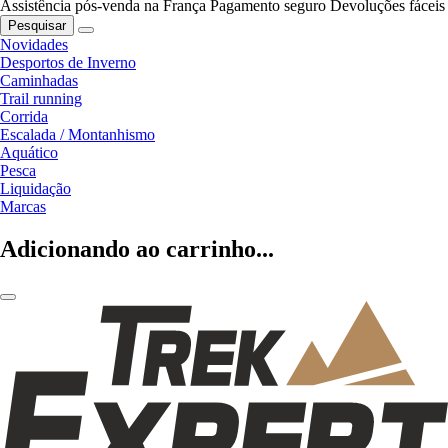
Assistência pós-venda na França
Pagamento seguro
Devoluções fáceis
Pesquisar
Novidades
Desportos de Inverno
Caminhadas
Trail running
Corrida
Escalada / Montanhismo
Aquático
Pesca
Liquidação
Marcas
Adicionando ao carrinho...