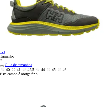
+-1
Tamanho
*
Guia de tamanhos
40
41
42,5
44
45
46
Este campo é obrigatório